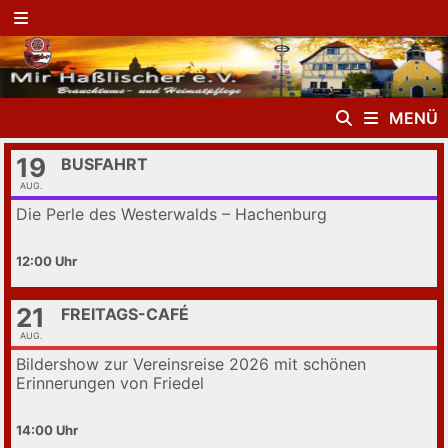
Zurück
zum
MENÜ
Inhalt
MENÜ
19
BUSFAHRT
AUG.
Die Perle des Westerwalds – Hachenburg
12:00
21
FREITAGS-CAFÉ
AUG.
Bildershow zur Vereinsreise 2026 mit schönen
Erinnerungen von Friedel
14:00