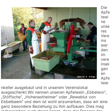
Die
Apfe
lwei
ne
unse
res
Vere
ins
wer
den
im
vere
insei
gen
en
Apfe
lwei
nkeller ausgebaut und in unserem Vereinslokal
ausgeschenkt.Wir nennen unseren Apfelwein „Ebbelwoi“,
„Stöffsche“, „Hohenastheimer“ oder „Reweblut von
Ebbelbeem“ und dem ist wohl anzumerken, dass wir eine
ganz besondere Beziehung zu ihm aufbauen. Dies mag
insbesondere auch daran liegen, dass der Prozess der