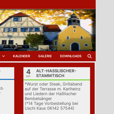
KALENDER
GALERIE
DOWNLOADS
4
ALT-HASSLISCHER-S
TAMMTISCH
SEP.
*Wurst oder Steak, Grillabend
ch
auf der Terrasse m. Karlheinz
r
und Liedern der Haßlischer
Bembelsänger
(*14 Tage Vorbestellung bei
Uschi Kaus 06142 57544)