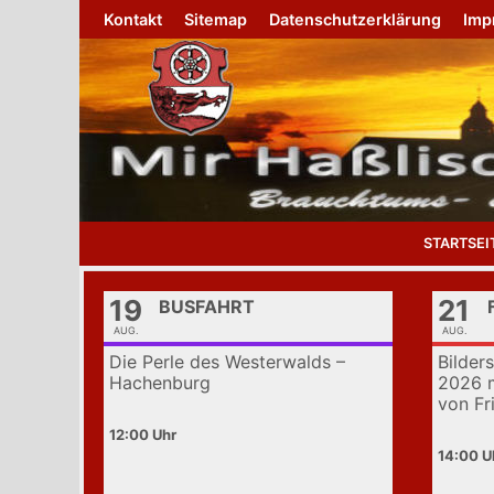
Zurück
Kontakt
Sitemap
Datenschutzerklärung
Imp
zum
Inhalt
STARTSEI
19
21
BUSFAHRT
AUG.
AUG.
Die Perle des Westerwalds –
Bilder
Hachenburg
2026 m
von Fr
12:00
14:00