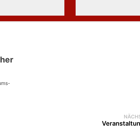
cher
ums­-
NÄCHS
Veranstaltu