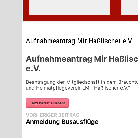
Aufnahmeantrag Mir Haßlischer e.V.
Aufnahmeantrag Mir Haßlis
e.V.
Beantragung der Mitgliedschaft in dem Braucht
und Heimatpflegeverein „Mir Haßlischer e.V.“
Jetzt herunterladen!
Beitragsnavigation
Vorheriger
VORHERIGER BEITRAG
Beitrag:
Anmeldung Busausflüge