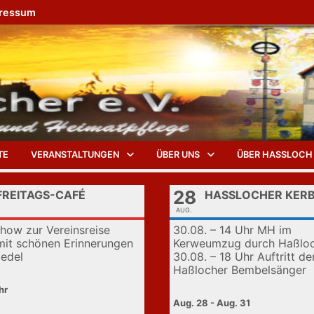
ressum
TE
VERANSTALTUNGEN
ÜBER UNS
ÜBER HASSLOCH
28
FREITAGS-CAFÉ
HASSLOCHER KERB
AUG.
show zur Vereinsreise
30.08. – 14 Uhr MH im
it schönen Erinnerungen
Kerweumzug durch Haßlo
iedel
30.08. – 18 Uhr Auftritt de
Haßlocher Bembelsänger
Aug. 28 - Aug. 31