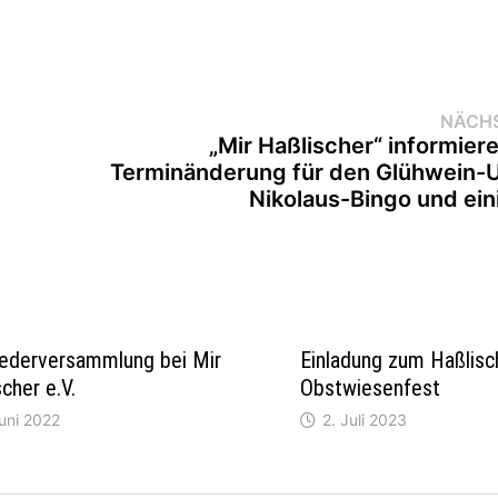
NÄCHS
„Mir Haßlischer“ informier
Terminänderung für den Glühwein-
Nikolaus-Bingo und ei
iederversammlung bei Mir
Einladung zum Haßlisc
cher e.V.
Obstwiesenfest
uni 2022
2. Juli 2023