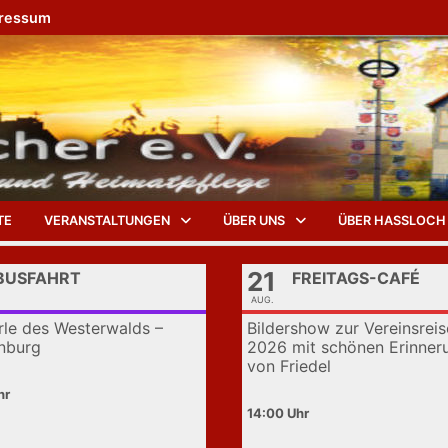
ressum
TE
VERANSTALTUNGEN
ÜBER UNS
ÜBER HASSLOCH
21
BUSFAHRT
FREITAGS-CAFÉ
AUG.
rle des Westerwalds –
Bildershow zur Vereinsreis
nburg
2026 mit schönen Erinner
von Friedel
14:00