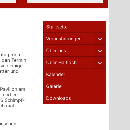
Startseite
Veranstaltungen
Über uns
ontag, den
h den Termin
Über Haßloch
ich einige
etter und
Kalender
Galerie
 Pavillon am
n und im
Downloads
366 Schimpf-
ach mal
ünschen.