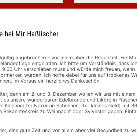
 bei Mir Haßlischer
ndgültig angebrochen – vor allem aber die Regenzeit. Für M
Geländepflege eingeladen. Ich bitte um Verständnis, dass ic
 9:00 Uhr verschieben muss und würde mich freuen, wenn s
vormerken würden. Ich hoffe dabei für uns auf trockenes W
nen, im Voraus ein herzliches Dankeschön.
eiter, denn am 2. und 3. Dezember wollen wir uns mit einem
bt es unsere wunderbaren Edelbrände und Liköre in Flasche
er Kalenner fer Nexer un Schenner“ (für kleines Geld) mit 
n Bekanntenkreis zu Weihnacht oder Sylvester geben. Einf
eder, eine gute Zeit und vor allem aber viel Gesundheit zu w