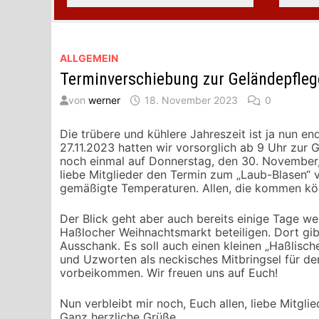
ALLGEMEIN
Terminverschiebung zur Geländepflege
von
werner
18. November 2023
0
Die trübere und kühlere Jahreszeit ist ja nun e
27.11.2023 hatten wir vorsorglich ab 9 Uhr zur 
noch einmal auf Donnerstag, den 30. November,
liebe Mitglieder den Termin zum „Laub-Blasen“ 
gemäßigte Temperaturen. Allen, die kommen kön
Der Blick geht aber auch bereits einige Tage w
Haßlocher Weihnachtsmarkt beteiligen. Dort gi
Ausschank. Es soll auch einen kleinen „Haßlisch
und Uzworten als neckisches Mitbringsel für de
vorbeikommen. Wir freuen uns auf Euch!
Nun verbleibt mir noch, Euch allen, liebe Mitgli
Ganz herzliche Grüße