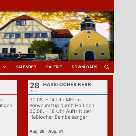
KALENDER
GALERIE
DOWNLOADS
28
HASSLOCHER KERB
AUG.
e
30.08. – 14 Uhr MH im
ungen
Kerweumzug durch Haßloch
30.08. – 18 Uhr Auftritt der
Haßlocher Bembelsänger
Aug. 28 - Aug. 31