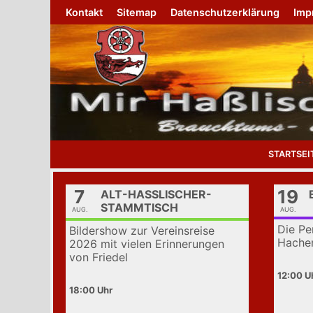
Zurück
Kontakt
Sitemap
Datenschutzerklärung
Imp
zum
Inhalt
STARTSEI
7
19
ALT-HASSLISCHER-S
TAMMTISCH
AUG.
AUG.
Die Pe
Bildershow zur Vereinsreise
Hache
2026 mit vielen Erinnerungen
von Friedel
12:00
18:00