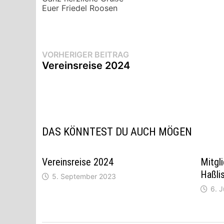
Euer Friedel Roosen
Beitragsnavigation
Vorheriger
VORHERIGER BEITRAG
Beitrag:
Vereinsreise 2024
DAS KÖNNTEST DU AUCH MÖGEN
Vereinsreise 2024
Mitgl
Haßlis
5. September 2023
6. J