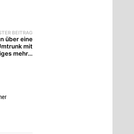
Nächster
TER BEITRAG
Beitrag:
en über eine
Umtrunk mit
niges mehr…
her